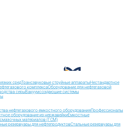
вязких сред
Трансзвуковые струйные аппараты
Нестандартное
ефтегазового комплекса
Оборудование для нефтегазовой
водства серы
Вакуумсоздающие системы
ты
тва нефтегазового емкостного оборудования
Профессионалы
тное оборудование из нержавейки
Емкостные
-смазочных материалов (ГСМ)
ные резервуары для нефтепродуктов
Стальные резервуары для