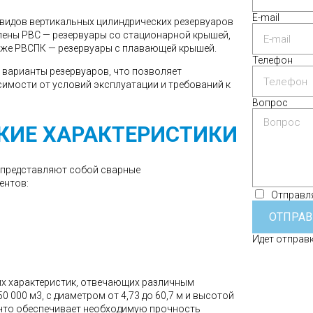
E-mail
видов вертикальных цилиндрических резервуаров
лены РВС — резервуары со стационарной крышей,
кже РВСПК — резервуары с плавающей крышей.
Телефон
е варианты резервуаров, что позволяет
имости от условий эксплуатации и требований к
Вопрос
КИЕ ХАРАКТЕРИСТИКИ
 представляют собой сварные
ентов:
Отправля
ОТПРАВ
Идет отправка
х характеристик, отвечающих различным
 000 м3, с диаметром от 4,73 до 60,7 м и высотой
м, что обеспечивает необходимую прочность