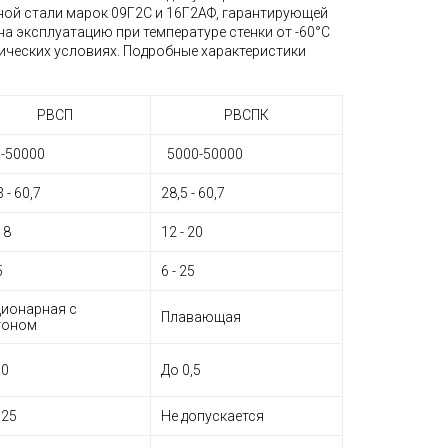
ной стали марок 09Г2С и 16Г2АФ, гарантирующей
а эксплуатацию при температуре стенки от -60°С
тических условиях. Подробные характеристики
РВСП
РВСПК
-50000
5000-50000
3 - 60,7
28,5 - 60,7
 18
12 - 20
5
6 - 25
ионарная с
Плавающая
тоном
,0
До 0,5
,25
Не допускается