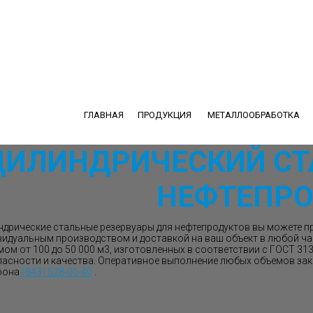
ГЛАВНАЯ
ПРОДУКЦИЯ
МЕТАЛЛООБРАБОТКА
ЦИЛИНДРИЧЕСКИЙ СТ
НЕФТЕПРО
ндрические стальные резервуары для нефтепродуктов вы можете п
видуальным производством и доставкой на ваш объект в любой ча
мом от 100 до 50 000 м3, изготовленных в соответствии с ГОСТ 3
пасности и качества. Оперативное выполнение любых объемов зак
фона
(843) 528-00-40
.