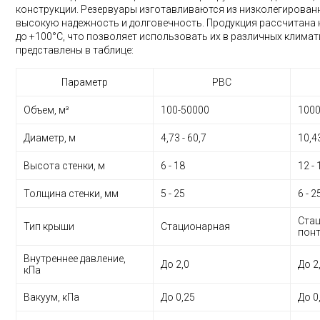
конструкции. Резервуары изготавливаются из низколегирован
высокую надежность и долговечность. Продукция рассчитана н
до +100°С, что позволяет использовать их в различных клима
представлены в таблице:
Параметр
РВС
Объем, м³
100-50000
1000
Диаметр, м
4,73 - 60,7
10,4
Высота стенки, м
6 - 18
12 -
Толщина стенки, мм
5 - 25
6 - 2
Стац
Тип крыши
Стационарная
пон
Внутреннее давление,
До 2,0
До 2
кПа
Вакуум, кПа
До 0,25
До 0