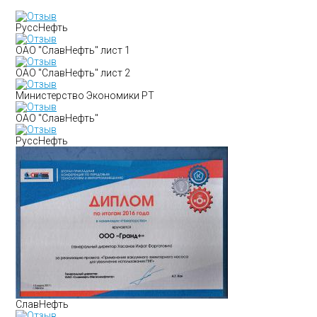
РуссНефть
ОАО "СлавНефть" лист 1
ОАО "СлавНефть" лист 2
Министерство Экономики РТ
ОАО "СлавНефть"
РуссНефть
СлавНефть