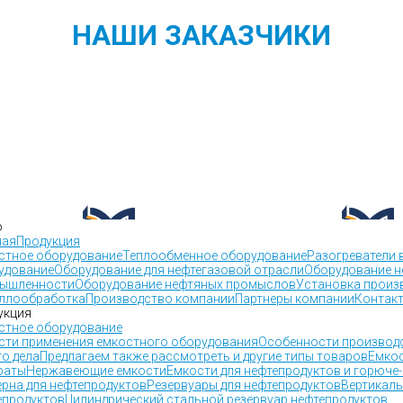
НАШИ ЗАКАЗЧИКИ
ю
ная
Продукция
стное оборудование
Теплообменное оборудование
Разогреватели 
удование
Оборудование для нефтегазовой отрасли
Оборудование н
ышленности
Оборудование нефтяных промыслов
Установка произ
ллообработка
Производство компании
Партнеры компании
Контак
укция
стное оборудование
сти применения емкостного оборудования
Особенности производс
го дела
Предлагаем также рассмотреть и другие типы товаров
Емкос
раты
Нержавеющие емкости
Емкости для нефтепродуктов и горюче
ерна для нефтепродуктов
Резервуары для нефтепродуктов
Вертикаль
епродуктов
Цилиндрический стальной резервуар нефтепродуктов