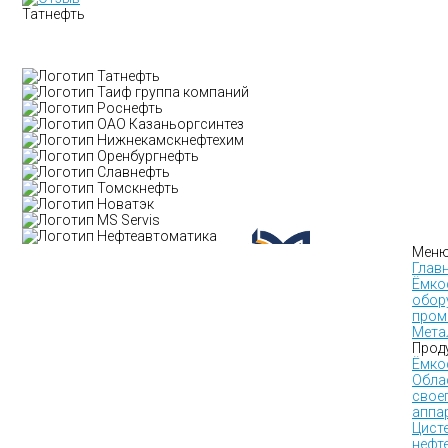
Татнефть
Мен
Глав
Ёмко
обор
пром
Мета
Прод
Ёмко
Обла
свое
аппа
Цист
нефт