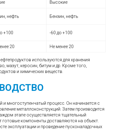
кие
Высокие
ин, нефть
Бензин, нефть
до +100
-60 до +100
енее 20
Не менее 20
нефтепродуктов используются для хранения
, мазут, керосин, битум и др. Кроме того,
одуктов и химических веществ.
ЗВОДСТВО
й и многоступенчатый процесс. Он начинается с
товление металлоконструкций. Затем производится
каждом этапе осуществляется тщательный
т готовые компоненты доставляются на объект.
сте эксплуатации и проведение пусконаладочных