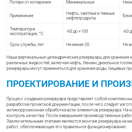
Потери от испарения
Минимальные
Низ
Нефть, светлые и темные
Применение
Бенз
нефтепродукты
Температура
-60 до +100
-60 
эксплуатации, °C
Срок службы, лет
Не менее 20
Не м
Наши вертикальные цилиндрические резервуары для хранения 
различных жидкостей, включая нефть, бензин, дизельное топливо
резервуары могут применяться для хранения воды, пищевых пр
ПРОЕКТИРОВАНИЕ И ПРОИ
Процесс создания резервуара представляет собой комплексны
разработки проектной документации, после чего следует изго
антикоррозионная обработка всех элементов резервуара. На 
контроль качества. После завершения производственных рабо
Заключительными этапами являются монтаж резервуара на ме
работ, обеспечивающих его правильное функционирование.