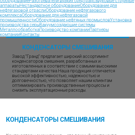
оборудование
Разогреватели вязких сред
Трансзвуковые струйные
аппараты
Нестандартное оборудование
Оборудование для
нефтегазовой отрасли
Оборудование нефтегазового
комплекса
Оборудование для нефтегазовой
промышленности
Оборудование нефтяных промыслов
Установка
производства серы
Вакуумсоздающие системы
Металлообработка
Производство компании
Партнеры
компании
Контакты
КОНДЕНСАТОРЫ СМЕШИВАНИЯ
Завод "Гранд" предлагает широкий ассортимент
конденсаторов смешения, разработанных и
изготовленных в соответствии с самыми высокими
стандартами качества.Наша продукция отличается
высокой эффективностью, надежностью и
долговечностью, что позволяет нашим клиентам
оптимизировать производственные процессы и
снизить эксплуатационные расходы.
КОНДЕНСАТОРЫ СМЕШИВАНИЯ