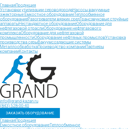
Главная
Продукция
Установки утилизации сероводорода
Насосы вакуумные
эжекторные
Ёмкостное оборудование
Теплообменное
оборудование
Разогреватели вязких сред
Трансзвуковые струйные
аппараты
Нестандартное оборудование
Оборудование для
нефтегазовой отрасли
Оборудование нефтегазового
комплекса
Оборудование для нефтегазовой
промышленности
Оборудование нефтяных промыслов
Установка
производства серы
Вакуумсоздающие системы
Металлообработка
Производство компании
Партнеры
компании
Контакты
info@grand-kazan.ru
(843) 528-00-40
ЗАКАЗАТЬ ОБОРУДОВАНИЕ
Главная
Продукция
Ёмкостное оборудование
Теплообменное