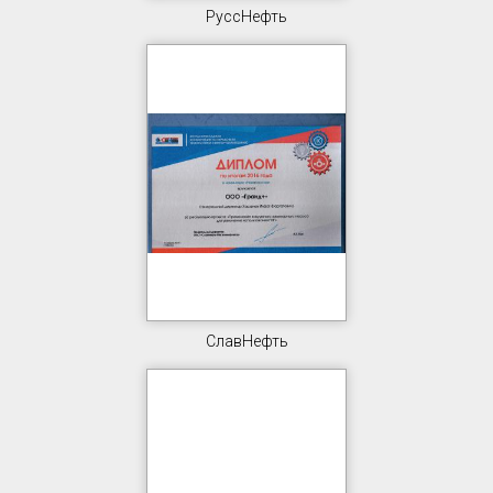
РуссНефть
СлавНефть