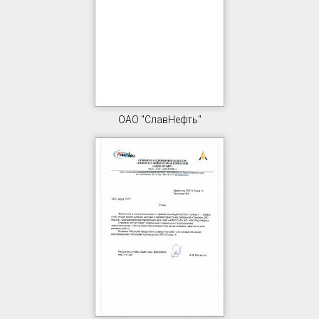
ОАО "СлавНефть"