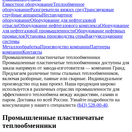
Ёмкостное оборудование
Теплообменное
оборудование
Разогреватели вязких сред
Трансзвуковые
струйные аппараты
Нестандартное
оборудование
Оборудование для нефтегазовой
отрасли
Оборудование нефтегазового комплекса
Оборудование
для нефтегазовой промышленности
Оборудование нефтяных
промыслов
Установка производства серы
Вакуумсоздающие
системы
Металлообработка
Производство компании
Партнеры
компании
Контакты
Промышленные пластинчатые теплообменники
Промышленные пластинчатые теплообменники доступны для
заказа напрямую от завода-изготовителя — компании Гранд.
Предлагаем различные типы стальных теплообменников,
включая разборные, паяные или сварные. Индивидуальное
производство под ваш проект. Наша продукция широко
используется в различных отраслях промышленности для
эффективного теплообмена между жидкостями, газами и
паром. Доставка по всей России. Узнайте подробности на
консультации у нашего специалиста
(843) 528-00-40
.
Промышленные пластинчатые
теплообменники