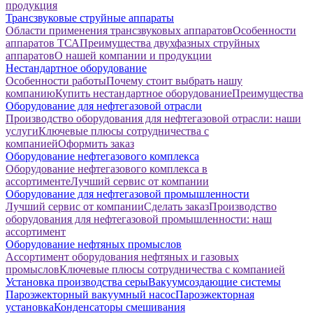
продукция
Трансзвуковые струйные аппараты
Области применения трансзвуковых аппаратов
Особенности
аппаратов ТСА
Преимущества двухфазных струйных
аппаратов
О нашей компании и продукции
Нестандартное оборудование
Особенности работы
Почему стоит выбрать нашу
компанию
Купить нестандартное оборудование
Преимущества
Оборудование для нефтегазовой отрасли
Производство оборудования для нефтегазовой отрасли: наши
услуги
Ключевые плюсы сотрудничества с
компанией
Оформить заказ
Оборудование нефтегазового комплекса
Оборудование нефтегазового комплекса в
ассортименте
Лучший сервис от компании
Оборудование для нефтегазовой промышленности
Лучший сервис от компании
Сделать заказ
Производство
оборудования для нефтегазовой промышленности: наш
ассортимент
Оборудование нефтяных промыслов
Ассортимент оборудования нефтяных и газовых
промыслов
Ключевые плюсы сотрудничества с компанией
Установка производства серы
Вакуумсоздающие системы
Пароэжекторный вакуумный насос
Пароэжекторная
установка
Конденсаторы смешивания