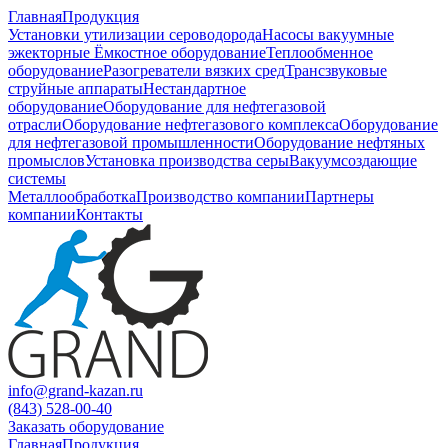
Главная
Продукция
Установки утилизации сероводорода
Насосы вакуумные
эжекторные
Ёмкостное оборудование
Теплообменное
оборудование
Разогреватели вязких сред
Трансзвуковые
струйные аппараты
Нестандартное
оборудование
Оборудование для нефтегазовой
отрасли
Оборудование нефтегазового комплекса
Оборудование
для нефтегазовой промышленности
Оборудование нефтяных
промыслов
Установка производства серы
Вакуумсоздающие
системы
Металлообработка
Производство компании
Партнеры
компании
Контакты
info@grand-kazan.ru
(843) 528-00-40
Заказать оборудование
Главная
Продукция