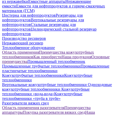
из нержавейки
Емкостные аппараты
Нержавеющие
емкости
Емкости для нефтепродуктов и горюче-смазочных
материалов (ГСМ)
Цистерна для нефтепродуктов
Резервуары для
нефтепродуктов
Вертикальные резервуары для
нефтепродуктов
Стальные резервуары для
нефтепродуктов
Цилиндрический стальной резервуар
нефтепродуктов
Производство ресиверов
Нержавеющий ресивер
Теплообменное оборудование
Область применения
Преимущества кожухотрубных
теплообменников
Как приобрести
Наша продукция
Основные
преимущества
Промышленный теплообменник
Промышленные трубчатые теплообменники
Промышленные
пластинчатые теплообменники
Кожухотрубчатые теплообменники
Кожухотрубные
теплообменники
Вертикальные кожухотрубные теплообменники
Одноходовые
кожухотрубные теплообменники
Кожухотрубные
теплообменники «вода-вода»
Кожухотрубные
теплообменники «труба в трубе»
Разогреватели вязких сред
Область применения разогревателя
Преимущества
аппаратуры
Покупка разогревателя вязких сред
Наша