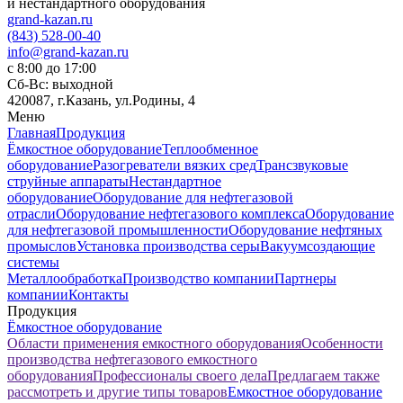
и нестандартного оборудования
grand-kazan.ru
(843) 528-00-40
info@grand-kazan.ru
с 8:00 до 17:00
Сб-Вс: выходной
420087, г.Казань, ул.Родины, 4
Меню
Главная
Продукция
Ёмкостное оборудование
Теплообменное
оборудование
Разогреватели вязких сред
Трансзвуковые
струйные аппараты
Нестандартное
оборудование
Оборудование для нефтегазовой
отрасли
Оборудование нефтегазового комплекса
Оборудование
для нефтегазовой промышленности
Оборудование нефтяных
промыслов
Установка производства серы
Вакуумсоздающие
системы
Металлообработка
Производство компании
Партнеры
компании
Контакты
Продукция
Ёмкостное оборудование
Области применения емкостного оборудования
Особенности
производства нефтегазового емкостного
оборудования
Профессионалы своего дела
Предлагаем также
рассмотреть и другие типы товаров
Емкостное оборудование