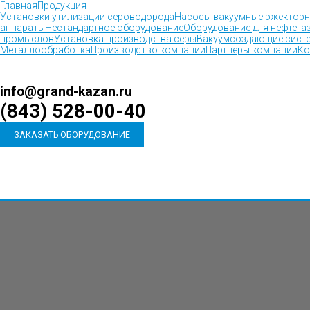
Главная
Продукция
Установки утилизации сероводорода
Насосы вакуумные эжектор
аппараты
Нестандартное оборудование
Оборудование для нефтега
промыслов
Установка производства серы
Вакуумсоздающие сист
Металлообработка
Производство компании
Партнеры компании
Ко
info@grand-kazan.ru
(843) 528-00-40
ЗАКАЗАТЬ ОБОРУДОВАНИЕ