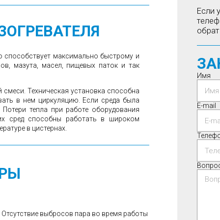
Если 
теле
ЗОГРЕВАТЕЛЯ
обрат
то способствует максимально быстрому и
ЗА
ов, мазута, масел, пищевых паток и так
Имя
й смеси. Техническая установка способна
вать в нем циркуляцию. Если среда была
E-mail
 Потери тепла при работе оборудования
ких сред способны работать в широком
ературе в цистернах.
Телеф
Вопро
УРЫ
Отсутствие выбросов пара во время работы