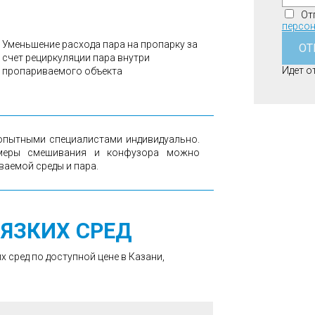
От
персон
Уменьшение расхода пара на пропарку за
ОТ
счет рециркуляции пара внутри
Идет от
пропариваемого объекта
опытными специалистами индивидуально.
амеры смешивания и конфузора можно
аемой среды и пара.
ВЯЗКИХ СРЕД
 сред по доступной цене в Казани,