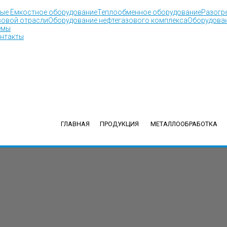
ные
Ёмкостное оборудование
Теплообменное оборудование
Разогре
зовой отрасли
Оборудование нефтегазового комплекса
Оборудован
емы
нтакты
ГЛАВНАЯ
ПРОДУКЦИЯ
МЕТАЛЛООБРАБОТКА