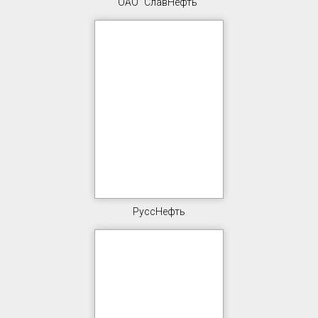
ОАО "СлавНефть"
РуссНефть