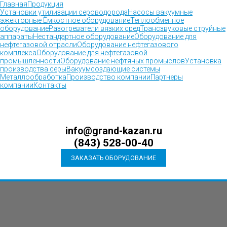
Главная
Продукция
Установки утилизации сероводорода
Насосы вакуумные
эжекторные
Ёмкостное оборудование
Теплообменное
оборудование
Разогреватели вязких сред
Трансзвуковые струйные
аппараты
Нестандартное оборудование
Оборудование для
нефтегазовой отрасли
Оборудование нефтегазового
комплекса
Оборудование для нефтегазовой
промышленности
Оборудование нефтяных промыслов
Установка
производства серы
Вакуумсоздающие системы
Металлообработка
Производство компании
Партнеры
компании
Контакты
info@grand-kazan.ru
(843) 528-00-40
ЗАКАЗАТЬ ОБОРУДОВАНИЕ