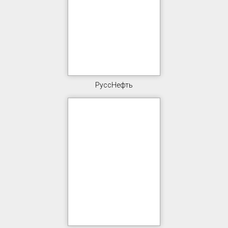
РуссНефть