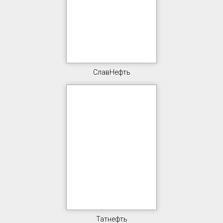
СлавНефть
Татнефть